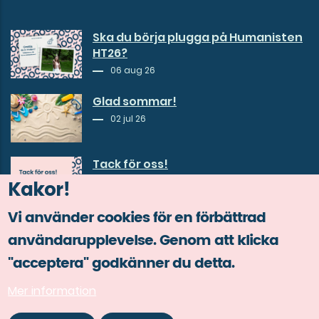
Ska du börja plugga på Humanisten
HT26?
06 aug 26
Glad sommar!
02 jul 26
Tack för oss!
30 jun 26
Kakor!
Vi använder cookies för en förbättrad
användarupplevelse. Genom att klicka
"acceptera" godkänner du detta.
Mer information
© Copyright Göta studentkår 2026.