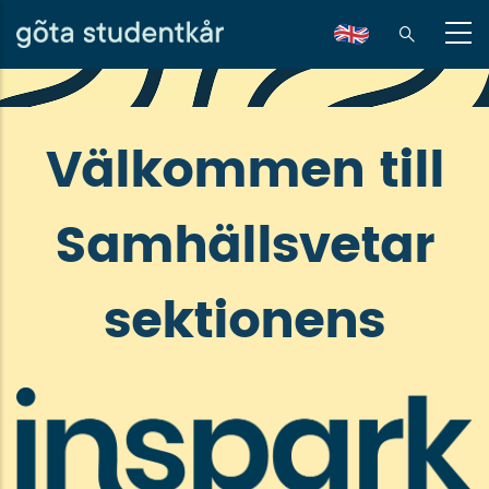
Hoppa
till
en
huvudinnehåll
Välkommen till
Samhällsvetar
sektionens