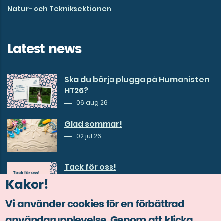
Natur- och Tekniksektionen
Latest news
Ska du börja plugga på Humanisten
HT26?
06 aug 26
Glad sommar!
02 jul 26
Tack för oss!
Kakor!
30 jun 26
Vi använder cookies för en förbättrad
användarupplevelse. Genom att klicka