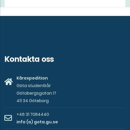
Kontakta oss
Kårexpedition
Göta studentkår
Götabergsgatan 17
411 34 Göteborg
+46 31 7084440
info (a) gota.gu.se