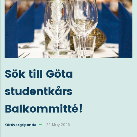
Sök till Göta
studentkårs
Balkommitté!
22, May 2026
Kårövergripande