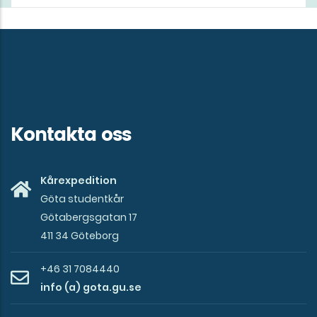
Kontakta oss
Kårexpedition
Göta studentkår
Götabergsgatan 17
411 34 Göteborg
+46 31 7084440
info (a) gota.gu.se