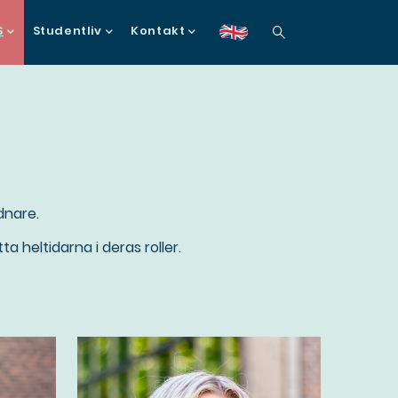
S
Studentliv
Kontakt
en
dnare.
 heltidarna i deras roller.