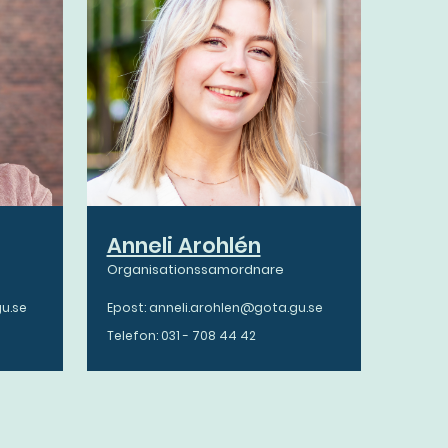
Anneli Arohlén
Organisationssamordnare
gu.se
Epost: anneli.arohlen@gota.gu.se
Telefon: 031 - 708 44 42