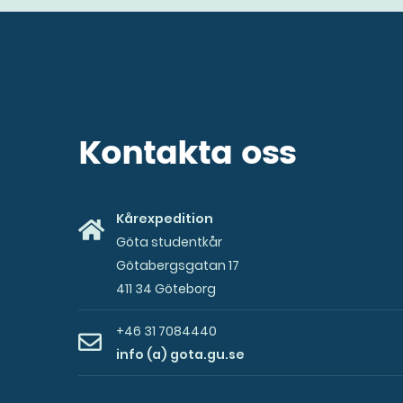
Kontakta oss
Kårexpedition
Göta studentkår
Götabergsgatan 17
411 34 Göteborg
+46 31 7084440
info (a) gota.gu.se