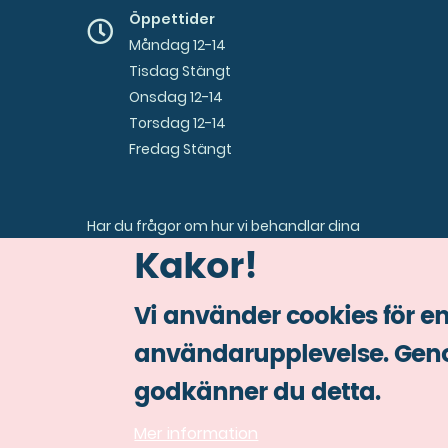
Öppettider
Måndag 12-14
Tisdag Stängt
Onsdag 12-14
Torsdag 12-14
Fredag Stängt
Har du frågor om hur vi behandlar dina
Kakor!
personuppgifter eller vill veta vilka uppgifter vi har
om dig? Kontakta
samordnare (a) gota.gu.se
Vi använder cookies för en
användarupplevelse. Geno
godkänner du detta.
© Copyright Göta studentkår 2026.
Mer information