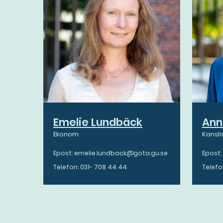
Emelie Lundbäck
Ann
Ekonom
Kansli
Epost: emelie.lundback@gota.gu.se
Epost
Telefon: 031- 708 44 44
Telefo