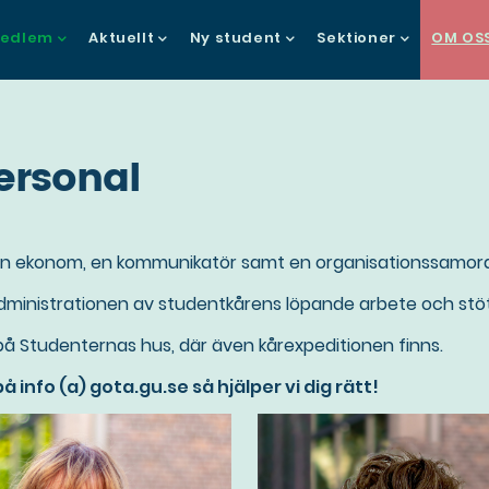
in
edlem
Aktuellt
Ny student
Sektioner
OM OS
vigation
ersonal
t, en ekonom, en kommunikatör samt en organisationssamor
dministrationen av studentkårens löpande arbete och stötta
på Studenternas hus, där även kårexpeditionen finns.
å info (a) gota.gu.se så hjälper vi dig rätt!