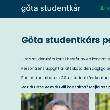
Ma
Hoppa
M
till
na
huvudinnehåll
Göta studentkårs p
Göta studentkårs kansli består av en kanslis
Personalens uppgift är att sköta den dagliga a
Personalen arbetar i Göta studentkårs kontor 
Vet du inte vem du vill kontakta? Mejla oss p