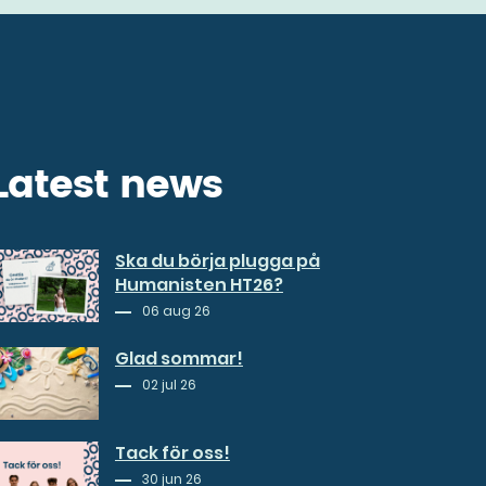
Latest news
Ska du börja plugga på
Humanisten HT26?
06 aug 26
Glad sommar!
02 jul 26
Tack för oss!
30 jun 26