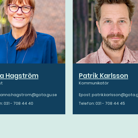
a Hagström
Patrik Karlsson
st
Kommunikatör
: anna.hagstrom@gota.gu.se
Epost: patrik.karlsson@gota.
n: 031 - 708 44 40
Telefon: 031 - 708 44 45