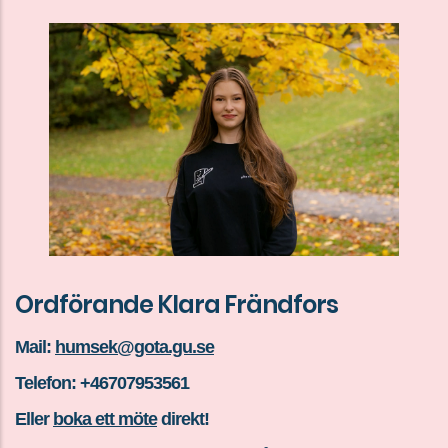
Ordförande Klara Frändfors
Mail:
humsek@gota.gu.se
Telefon: +46707953561
Eller
boka ett möte
direkt!