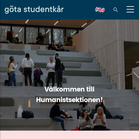
Hoppa
till
en
huvudinnehåll
Välkommen till
Humanistsektionen!