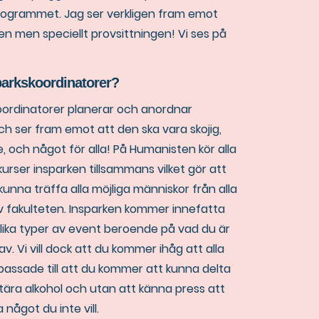
rogrammet. Jag ser verkligen fram emot
en men speciellt provsittningen! Vi ses på
parkskoordinatorer?
koordinatorer planerar och anordnar
ch ser fram emot att den ska vara skojig,
, och något för alla! På Humanisten kör alla
kurser insparken tillsammans vilket gör att
nna träffa alla möjliga människor från alla
av fakulteten. Insparken kommer innefatta
lika typer av event beroende på vad du är
av. Vi vill dock att du kommer ihåg att alla
passade till att du kommer att kunna delta
tära alkohol och utan att känna press att
något du inte vill.