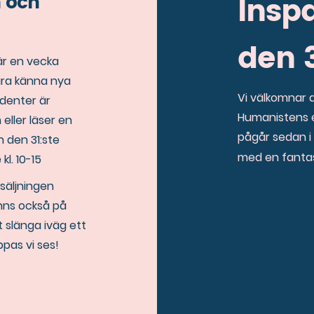
 och
Insp
den 3
 är en vecka
lära känna nya
Vi välkomnar 
udenter är
Humanistens e
eller läser en
pågår sedan i
 den 31:ste
med en fantast
l. 10-15
säljningen
inns också på
t slänga iväg ett
pas vi ses!