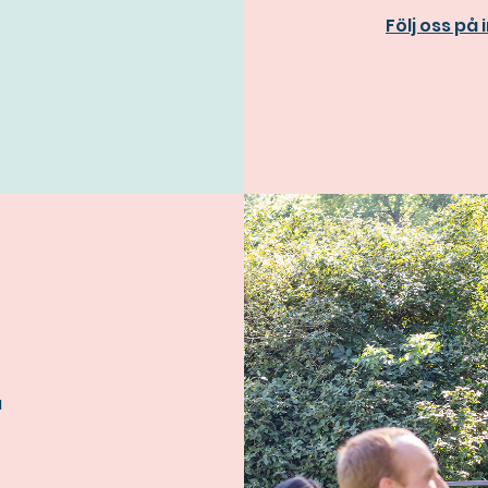
Följ oss på
a