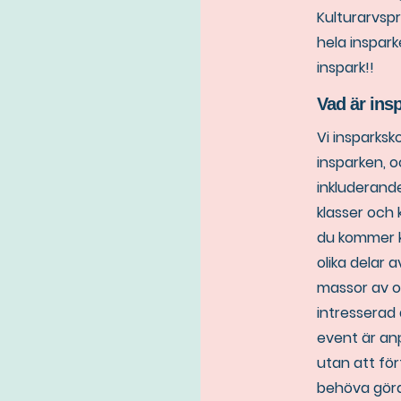
Kulturarvsp
hela inspark
inspark!!
Vad är ins
Vi insparks
insparken, o
inkluderande
klasser och 
du kommer ku
olika delar 
massor av o
intresserad 
event är an
utan att för
behöva göra 