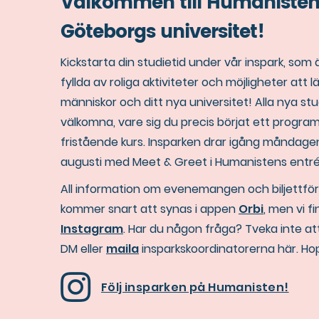
Välkommen till Humanisten
Göteborgs universitet!
Kickstarta din studietid under vår inspark, som
fyllda av roliga aktiviteter och möjligheter att 
människor och ditt nya universitet! Alla nya st
välkomna, vare sig du precis börjat ett program 
fristående kurs. Insparken drar igång måndagen
augusti med Meet & Greet i Humanistens entré k
All information om evenemangen och biljettför
kommer snart att synas i appen
Orbi
, men vi f
Instagram
. Har du någon fråga? Tveka inte at
DM eller
maila
insparkskoordinatorerna här. Hop
Följ insparken på Humanisten!