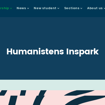
ship
News
New student
Sections
About us
gation
Humanistens Inspark