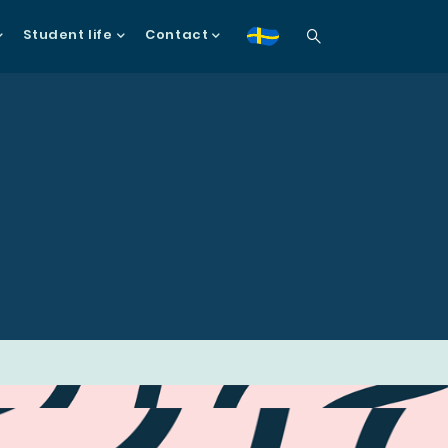
Student life
Contact
sv