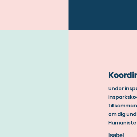
Koordi
Under insp
insparkskoo
tillsamman
om dig und
Humaniste
Isabel