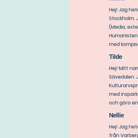
Hej! Jag het
Stockholm. J
(Media, este
Humanisten!
med kompisar
Tilde
Hej! Mitt nam
Sävedalen. J
Kulturarvsp
med insparke
och göra en 
Nellie
Hej! Jag he
från Varberg