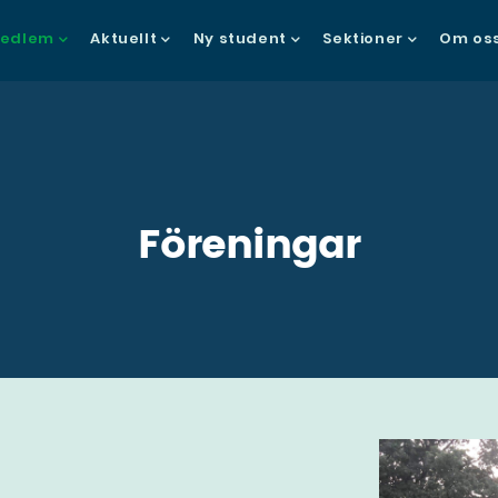
in
edlem
Aktuellt
Ny student
Sektioner
Om os
vigation
Föreningar