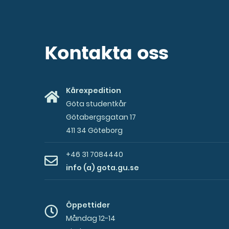
Kontakta oss
Kårexpedition
Göta studentkår
Götabergsgatan 17
411 34 Göteborg
+46 31 7084440
info (a) gota.gu.se
Öppettider
Måndag 12-14