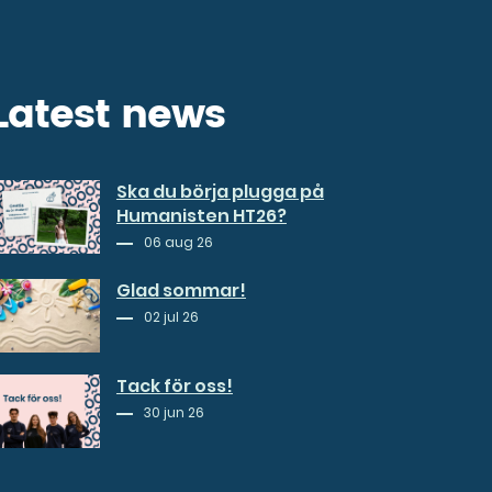
Latest news
Ska du börja plugga på
Humanisten HT26?
06 aug 26
Glad sommar!
02 jul 26
Tack för oss!
30 jun 26