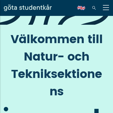
Hoppa
till
en
huvudinnehåll
Välkommen till
Natur- och
Tekniksektione
ns