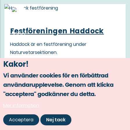
Festföreningen Haddock
Haddock är en festförening under
Naturvetarsektionen.
LÄS MER
Kakor!
Vi använder cookies för en förbättrad
användarupplevelse. Genom att klicka
"acceptera" godkänner du detta.
Mer information
Acceptera
Nej tack